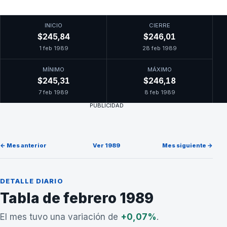
INICIO
CIERRE
$245,84
$246,01
1 feb 1989
28 feb 1989
MÍNIMO
MÁXIMO
$245,31
$246,18
7 feb 1989
8 feb 1989
PUBLICIDAD
← Mes anterior
Ver 1989
Mes siguiente →
DETALLE DIARIO
Tabla de febrero 1989
El mes tuvo una variación de
+0,07%
.