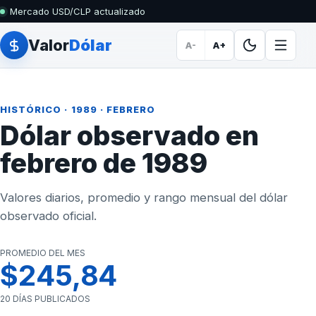
Mercado USD/CLP actualizado
Valor
Dólar
A-
A+
HISTÓRICO
·
1989
· FEBRERO
Dólar observado en
febrero de 1989
Valores diarios, promedio y rango mensual del dólar
observado oficial.
PROMEDIO DEL MES
$245,84
20 DÍAS PUBLICADOS