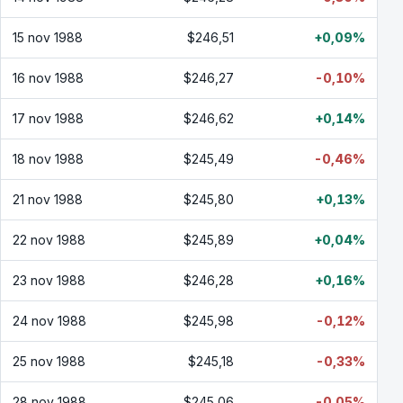
15 nov 1988
$246,51
+0,09%
16 nov 1988
$246,27
-0,10%
17 nov 1988
$246,62
+0,14%
18 nov 1988
$245,49
-0,46%
21 nov 1988
$245,80
+0,13%
22 nov 1988
$245,89
+0,04%
23 nov 1988
$246,28
+0,16%
24 nov 1988
$245,98
-0,12%
25 nov 1988
$245,18
-0,33%
28 nov 1988
$245,06
-0,05%