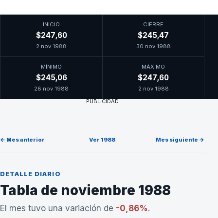
INICIO
CIERRE
$247,60
$245,47
2 nov 1988
30 nov 1988
MÍNIMO
MÁXIMO
$245,06
$247,60
28 nov 1988
2 nov 1988
PUBLICIDAD
← Mes anterior
Ver 1988
Mes siguiente →
DETALLE DIARIO
Tabla de noviembre 1988
El mes tuvo una variación de
-0,86%
.