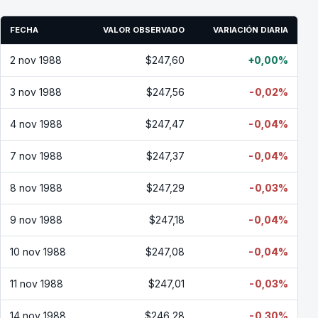
FECHA
VALOR OBSERVADO
VARIACIÓN DIARIA
2 nov 1988
$247,60
+0,00%
3 nov 1988
$247,56
-0,02%
4 nov 1988
$247,47
-0,04%
7 nov 1988
$247,37
-0,04%
8 nov 1988
$247,29
-0,03%
9 nov 1988
$247,18
-0,04%
10 nov 1988
$247,08
-0,04%
11 nov 1988
$247,01
-0,03%
14 nov 1988
$246,28
-0,30%