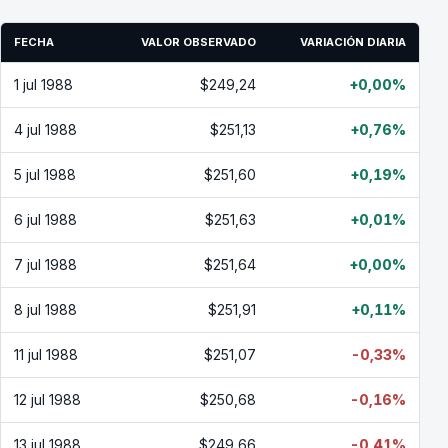
FECHA
VALOR OBSERVADO
VARIACIÓN DIARIA
1 jul 1988
$249,24
+0,00%
4 jul 1988
$251,13
+0,76%
5 jul 1988
$251,60
+0,19%
6 jul 1988
$251,63
+0,01%
7 jul 1988
$251,64
+0,00%
8 jul 1988
$251,91
+0,11%
11 jul 1988
$251,07
-0,33%
12 jul 1988
$250,68
-0,16%
13 jul 1988
$249,66
-0,41%