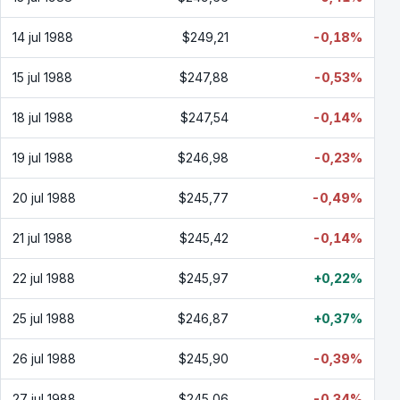
14 jul 1988
$249,21
-0,18%
15 jul 1988
$247,88
-0,53%
18 jul 1988
$247,54
-0,14%
19 jul 1988
$246,98
-0,23%
20 jul 1988
$245,77
-0,49%
21 jul 1988
$245,42
-0,14%
22 jul 1988
$245,97
+0,22%
25 jul 1988
$246,87
+0,37%
26 jul 1988
$245,90
-0,39%
27 jul 1988
$245,06
-0,34%