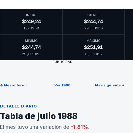
INICIO
CIERRE
$249,24
$244,74
1 jul 1988
29 jul 1988
MÍNIMO
MÁXIMO
$244,74
$251,91
29 jul 1988
8 jul 1988
PUBLICIDAD
← Mes anterior
Ver 1988
Mes siguiente →
DETALLE DIARIO
Tabla de julio 1988
El mes tuvo una variación de
-1,81%
.