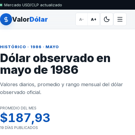
Mercado USD/CLP actualizado
Valor
Dólar
A-
A+
HISTÓRICO
·
1986
· MAYO
Dólar observado en
mayo de 1986
Valores diarios, promedio y rango mensual del dólar
observado oficial.
PROMEDIO DEL MES
$187,93
19 DÍAS PUBLICADOS