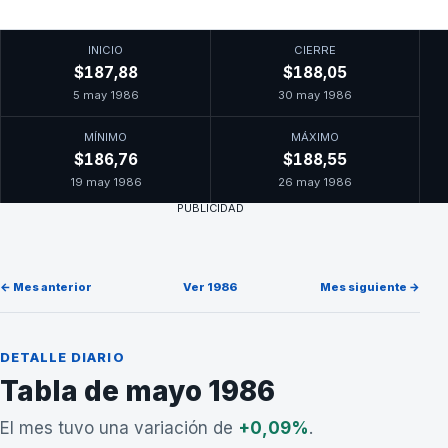
INICIO
CIERRE
$187,88
$188,05
5 may 1986
30 may 1986
MÍNIMO
MÁXIMO
$186,76
$188,55
19 may 1986
26 may 1986
PUBLICIDAD
← Mes anterior
Ver 1986
Mes siguiente →
DETALLE DIARIO
Tabla de mayo 1986
El mes tuvo una variación de
+0,09%
.