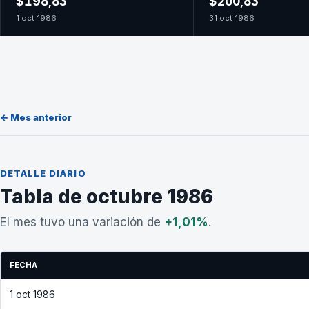
$198,83
$200,83
1 oct 1986
31 oct 1986
← Mes anterior
DETALLE DIARIO
Tabla de octubre 1986
El mes tuvo una variación de
+1,01%
.
FECHA
1 oct 1986