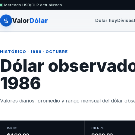
Mercado USD/CLP actualizado
Valor
Dólar
Dólar hoy
Divisas
HISTÓRICO
·
1986
· OCTUBRE
Dólar observado
1986
Valores diarios, promedio y rango mensual del dólar obser
INICIO
CIERRE