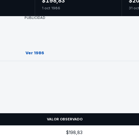
$198,83
$20
1 oct 1986
31 oc
PUBLICIDAD
Ver 1986
VALOR OBSERVADO
$198,83