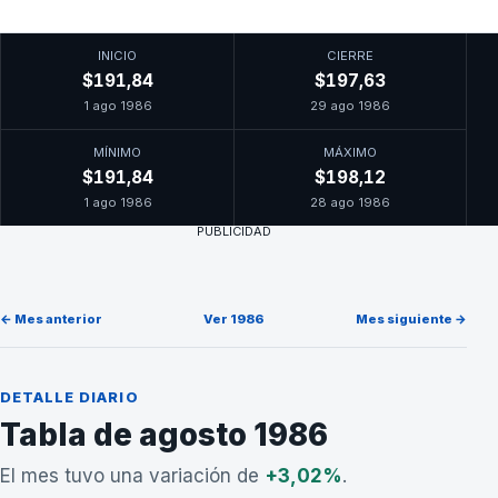
INICIO
CIERRE
$191,84
$197,63
1 ago 1986
29 ago 1986
MÍNIMO
MÁXIMO
$191,84
$198,12
1 ago 1986
28 ago 1986
PUBLICIDAD
← Mes anterior
Ver 1986
Mes siguiente →
DETALLE DIARIO
Tabla de agosto 1986
El mes tuvo una variación de
+3,02%
.