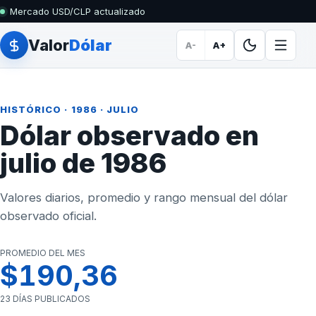
Mercado USD/CLP actualizado
Valor
Dólar
A-
A+
HISTÓRICO
·
1986
· JULIO
Dólar observado en
julio de 1986
Valores diarios, promedio y rango mensual del dólar
observado oficial.
PROMEDIO DEL MES
$190,36
23 DÍAS PUBLICADOS