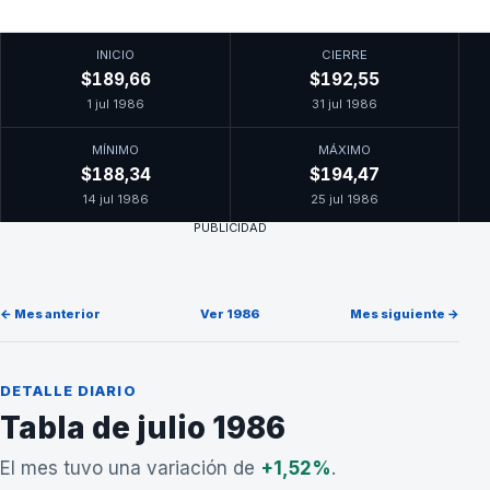
INICIO
CIERRE
$189,66
$192,55
1 jul 1986
31 jul 1986
MÍNIMO
MÁXIMO
$188,34
$194,47
14 jul 1986
25 jul 1986
PUBLICIDAD
← Mes anterior
Ver 1986
Mes siguiente →
DETALLE DIARIO
Tabla de julio 1986
El mes tuvo una variación de
+1,52%
.