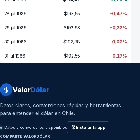
28 jul 1986
$193,55
-0,47%
29 jul 1986
$192,93
-0,32%
30 jul 1986
$192,88
-0,03%
31 jul 1986
$192,55
-0,17%
Valor
Dólar
Datos claros, conversiones rápidas y herramientas
para entender el dólar en Chile.
Datos y conversores disponibles
Instalar la app
COMPARTE VALORDÓLAR