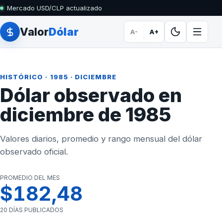
Mercado USD/CLP actualizado
Valor
Dólar
A-
A+
HISTÓRICO
·
1985
· DICIEMBRE
Dólar observado en
diciembre de 1985
Valores diarios, promedio y rango mensual del dólar
observado oficial.
PROMEDIO DEL MES
$182,48
20 DÍAS PUBLICADOS