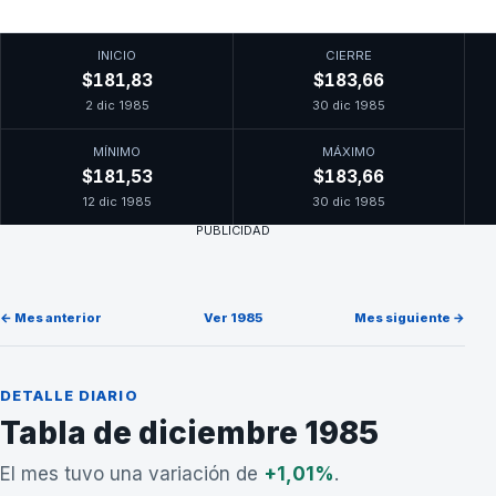
INICIO
CIERRE
$181,83
$183,66
2 dic 1985
30 dic 1985
MÍNIMO
MÁXIMO
$181,53
$183,66
12 dic 1985
30 dic 1985
PUBLICIDAD
← Mes anterior
Ver 1985
Mes siguiente →
DETALLE DIARIO
Tabla de diciembre 1985
El mes tuvo una variación de
+1,01%
.