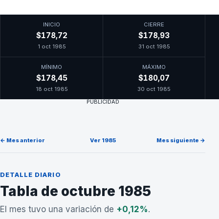
INICIO
CIERRE
$178,72
$178,93
1 oct 1985
31 oct 1985
MÍNIMO
MÁXIMO
$178,45
$180,07
18 oct 1985
30 oct 1985
PUBLICIDAD
← Mes anterior
Ver 1985
Mes siguiente →
DETALLE DIARIO
Tabla de octubre 1985
El mes tuvo una variación de
+0,12%
.