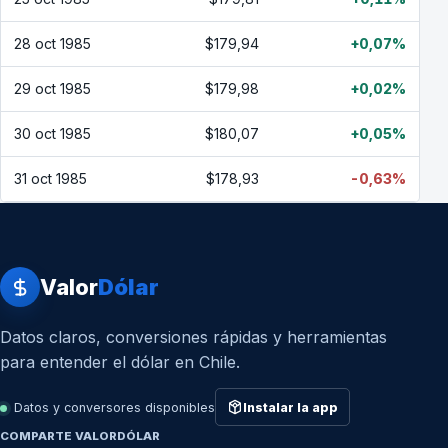
28 oct 1985
$179,94
+0,07%
29 oct 1985
$179,98
+0,02%
30 oct 1985
$180,07
+0,05%
31 oct 1985
$178,93
-0,63%
Valor
Dólar
Datos claros, conversiones rápidas y herramientas
para entender el dólar en Chile.
Datos y conversores disponibles
Instalar la app
COMPARTE VALORDÓLAR