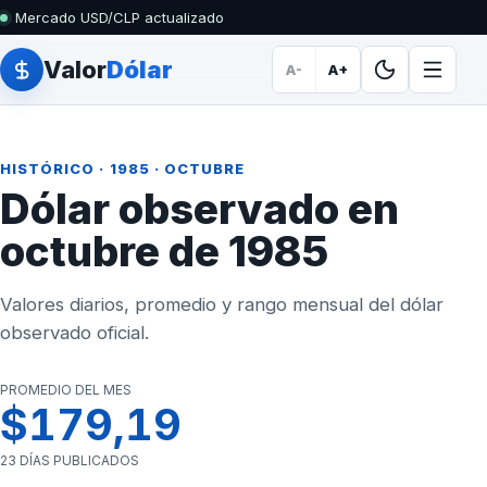
Mercado USD/CLP actualizado
Valor
Dólar
A-
A+
HISTÓRICO
·
1985
· OCTUBRE
Dólar observado en
octubre de 1985
Valores diarios, promedio y rango mensual del dólar
observado oficial.
PROMEDIO DEL MES
$179,19
23 DÍAS PUBLICADOS