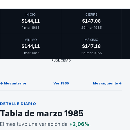
INICIO
CIERRE
$144,11
$147,08
1 mar 1985
29 mar 1985
MÍNIMO
MÁXIMO
$144,11
$147,18
1 mar 1985
28 mar 1985
PUBLICIDAD
← Mes anterior
Ver 1985
Mes siguiente →
DETALLE DIARIO
Tabla de marzo 1985
El mes tuvo una variación de
+2,06%
.