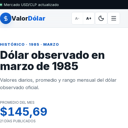
Mercado USD/CLP actualizado
Valor
Dólar
A-
A+
HISTÓRICO
·
1985
· MARZO
Dólar observado en
marzo de 1985
Valores diarios, promedio y rango mensual del dólar
observado oficial.
PROMEDIO DEL MES
$145,69
21 DÍAS PUBLICADOS