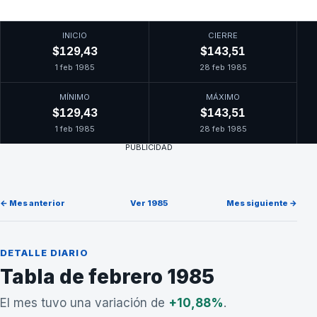
INICIO
CIERRE
$129,43
$143,51
1 feb 1985
28 feb 1985
MÍNIMO
MÁXIMO
$129,43
$143,51
1 feb 1985
28 feb 1985
PUBLICIDAD
← Mes anterior
Ver 1985
Mes siguiente →
DETALLE DIARIO
Tabla de febrero 1985
El mes tuvo una variación de
+10,88%
.