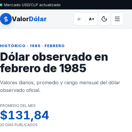
Mercado USD/CLP actualizado
Valor
Dólar
A-
A+
HISTÓRICO
·
1985
· FEBRERO
Dólar observado en
febrero de 1985
Valores diarios, promedio y rango mensual del dólar
observado oficial.
PROMEDIO DEL MES
$131,84
20 DÍAS PUBLICADOS