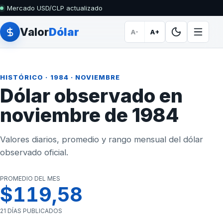
Mercado USD/CLP actualizado
Valor
Dólar
A-
A+
HISTÓRICO
·
1984
· NOVIEMBRE
Dólar observado en
noviembre de 1984
Valores diarios, promedio y rango mensual del dólar
observado oficial.
PROMEDIO DEL MES
$119,58
21 DÍAS PUBLICADOS