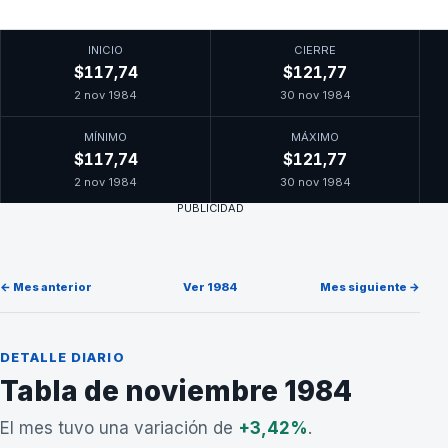
INICIO
CIERRE
$117,74
$121,77
2 nov 1984
30 nov 1984
MÍNIMO
MÁXIMO
$117,74
$121,77
2 nov 1984
30 nov 1984
PUBLICIDAD
← Mes anterior
Ver 1984
Mes siguiente →
DETALLE DIARIO
Tabla de noviembre 1984
El mes tuvo una variación de
+3,42%
.