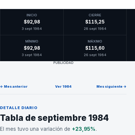
INICIO
CIERRE
$92,98
$115,25
3 sept 1984
28 sept 1984
MÍNIMO
MÁXIMO
$92,98
$115,60
3 sept 1984
26 sept 1984
PUBLICIDAD
← Mes anterior
Ver 1984
Mes siguiente →
DETALLE DIARIO
Tabla de septiembre 1984
El mes tuvo una variación de
+23,95%
.